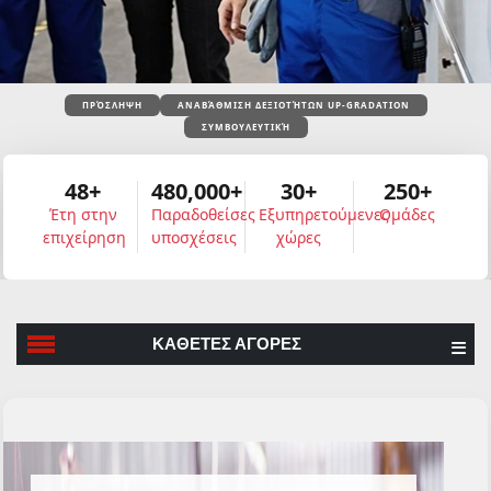
ΠΡΌΣΛΗΨΗ
ΑΝΑΒΆΘΜΙΣΗ ΔΕΞΙΟΤΉΤΩΝ UP-GRADATION
ΣΥΜΒΟΥΛΕΥΤΙΚΉ
48+
480,000+
30+
250+
Έτη στην
Παραδοθείσες
Εξυπηρετούμενες
Ομάδες
επιχείρηση
υποσχέσεις
χώρες
ΚΑΘΕΤΕΣ ΑΓΟΡΕΣ