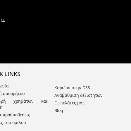
α.
K LINKS
ωνία
Καριέρα στην DSS
κή απορρήτου
Αναβάθμιση δεξιοτήτων
ροφή χρημάτων και
Οι πελάτες μας
ση
Blog
ι προϋποθέσεις
ες του ομίλου