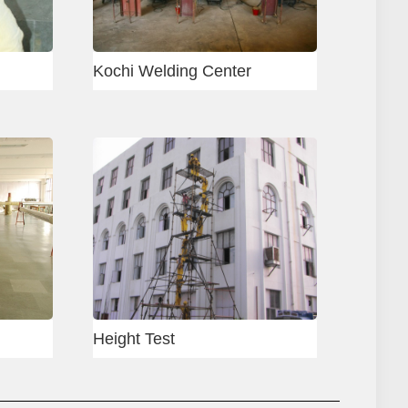
Slab shuttering
tering
Column shuttering