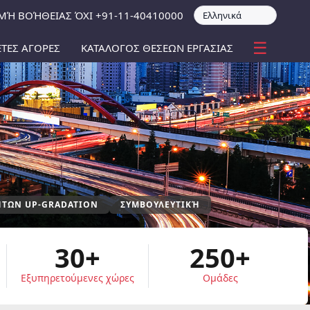
ΜΉ ΒΟΉΘΕΙΑΣ ΌΧΙ +91-11-40410000
☰
ΤΕΣ ΑΓΟΡΕΣ
ΚΑΤΑΛΟΓΟΣ ΘΕΣΕΩΝ ΕΡΓΑΣΙΑΣ
ΉΤΩΝ UP-GRADATION
ΣΥΜΒΟΥΛΕΥΤΙΚΉ
30+
250+
Εξυπηρετούμενες χώρες
Ομάδες