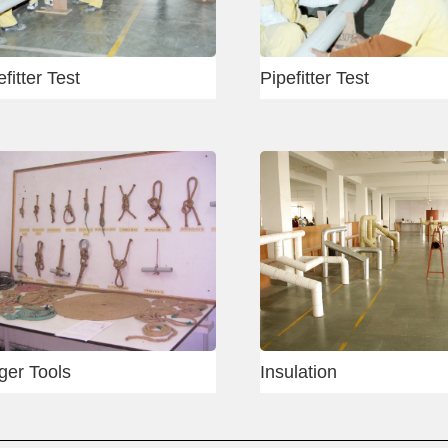
Rigger
Rigger
Slab shuttering
Slab shut