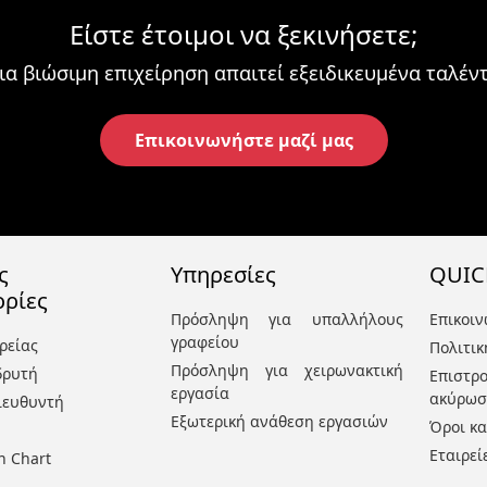
Είστε έτοιμοι να ξεκινήσετε;
ια βιώσιμη επιχείρηση απαιτεί εξειδικευμένα ταλέντ
Επικοινωνήστε μαζί μας
ς
Υπηρεσίες
QUIC
ρίες
Πρόσληψη για υπαλλήλους
Επικοιν
γραφείου
ρείας
Πολιτι
Πρόσληψη για χειρωνακτική
δρυτή
Επιστ
εργασία
ακύρω
ιευθυντή
Εξωτερική ανάθεση εργασιών
Όροι κα
Εταιρεί
n Chart