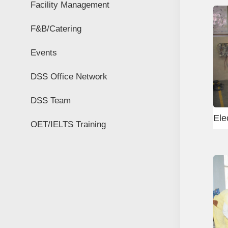
Facility Management
F&B/Catering
Events
DSS Office Network
DSS Team
ical Equipment
Rigger Test
OET/IELTS Training