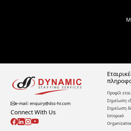
Μ
Εταιρικέ
πληροφο
Προφίλ εται
Σημείωση ι
e-mail: enquiry@dss-hr.com
Σημείωση δ
Connect With Us
Ιστορικό
Organizatio