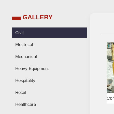
GALLERY
Civil
Electrical
Mechanical
Heavy Equipment
Hospitality
Retail
ixer
Scaffolder
Healthcare