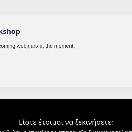
kshop
oming webinars at the moment.
Είστε έτοιμοι να ξεκινήσετε;