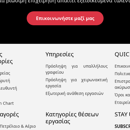
ια βιώσιμη επιχείρηση απαιτεί εξειδικευμένα ταλέντ
Επικοινωνήστε μαζί μας
ς
Υπηρεσίες
QUIC
ρίες
Πρόσληψη για υπαλλήλους
Επικοιν
γραφείου
ρείας
Πολιτι
Πρόσληψη για χειρωνακτική
δρυτή
Επιστ
εργασία
ακύρω
ιευθυντή
Εξωτερική ανάθεση εργασιών
Όροι κα
Εταιρεί
n Chart
 αγορές
Κατηγορίες θέσεων
STAY
εργασίας
Πετρέλαιο & Αέριο
SUBSC