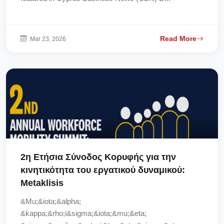
Read More
Mar 23, 2026
2η Ετήσια Σύνοδος Κορυφής για την
κινητικότητα του εργατικού δυναμικού:
Metaklisis
&Mu;&iota;&alpha;
&kappa;&rho;ί&sigma;&iota;&mu;&eta;