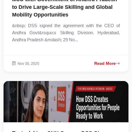
to Drive Large-Scale Skilling and Global
Mobility Opportunities
&nbsp; DSS signed the agreement with the CEO of
Andhra Govt&rsquo;s Skilling Division. Hyderabad,
Andhra Pradesh &mdash; 29 No...
Read More
Nov 30, 2025