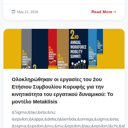
Read More
May 22, 2026
Ολοκληρώθηκαν οι εργασίες του 2ου
Ετήσιου Συμβουλίου Κορυφής για την
κινητικότητα του εργατικού δυναμικού: Το
μοντέλο Metaklisis
&Sigma;&tau;&eta;&nu;
&epsilon;&kappa;&delta;ή&lambda;&omega;&sigma;&eta;
&sigma;&upsilon;&mu;&mu;&epsilon;&tau;&epsilon;ί&chi;&alp