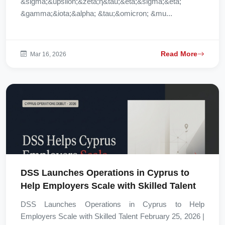
&sigma;&upsilon;&zeta;ή&tau;&eta;&sigma;&eta;
&gamma;&iota;&alpha; &tau;&omicron; &mu...
Read More
Mar 16, 2026
DSS Launches Operations in Cyprus to
Help Employers Scale with Skilled Talent
DSS Launches Operations in Cyprus to Help
Employers Scale with Skilled Talent February 25, 2026 |