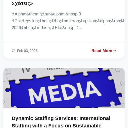
Σχέσεις»
&Alpha;&theta;ή&nu;&alpha;,&nbsp;3
&Phi;&epsilon;&beta;&rho;&omicron;&upsilon;&alpha;&rho;ί&o
2026&nbsp;&mdash; &Eta;&nbsp;D...
Read More
Feb 03, 2026
Dynamic Staffing Services: International
Staffing with a Focus on Sustainable