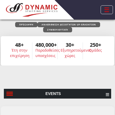
☰
ΠΡΌΣΛΗΨΗ
ΑΝΑΒΆΘΜΙΣΗ ΔΕΞΙΟΤΉΤΩΝ UP-GRADATION
ΣΥΜΒΟΥΛΕΥΤΙΚΉ
48+
480,000+
30+
250+
Έτη στην
Παραδοθείσες
Εξυπηρετούμενες
Ομάδες
επιχείρηση
υποσχέσεις
χώρες
EVENTS