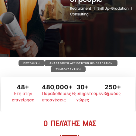
ΠΡΌΣΛΗΨΗ
ΑΝΑΒΆΘΜΙΣΗ ΔΕΞΙΟΤΉΤΩΝ UP-GRADATION
ΣΥΜΒΟΥΛΕΥΤΙΚΉ
48+
480,000+
30+
250+
Έτη στην
Παραδοθείσες
Εξυπηρετούμενες
Ομάδες
επιχείρηση
υποσχέσεις
χώρες
Ο ΠΕΛΆΤΗΣ ΜΑΣ