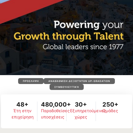
ΠΡΌΣΛΗΨΗ
ΑΝΑΒΆΘΜΙΣΗ ΔΕΞΙΟΤΉΤΩΝ UP-GRADATION
ΣΥΜΒΟΥΛΕΥΤΙΚΉ
48+
480,000+
30+
250+
Έτη στην
Παραδοθείσες
Εξυπηρετούμενες
Ομάδες
επιχείρηση
υποσχέσεις
χώρες