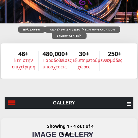
ΠΡΌΣΛΗΨΗ
ΑΝΑΒΆΘΜΙΣΗ ΔΕΞΙΟΤΉΤΩΝ UP-GRADATION
ΣΥΜΒΟΥΛΕΥΤΙΚΉ
48+
480,000+
30+
250+
Έτη στην
Παραδοθείσες
Εξυπηρετούμενες
Ομάδες
επιχείρηση
υποσχέσεις
χώρες
GALLERY
Showing 1 - 4 out of 4
IMAGE GALLERY
images