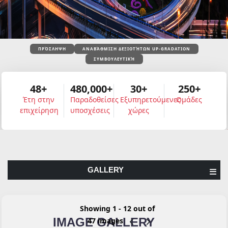
ΠΡΌΣΛΗΨΗ
ΑΝΑΒΆΘΜΙΣΗ ΔΕΞΙΟΤΉΤΩΝ UP-GRADATION
ΣΥΜΒΟΥΛΕΥΤΙΚΉ
48+
480,000+
30+
250+
Έτη στην
Παραδοθείσες
Εξυπηρετούμενες
Ομάδες
επιχείρηση
υποσχέσεις
χώρες
GALLERY
Showing 13 - 24 out of
IMAGE GALLERY
47 images