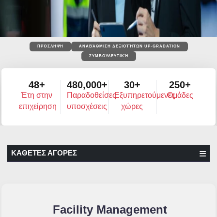
ΠΡΌΣΛΗΨΗ
ΑΝΑΒΆΘΜΙΣΗ ΔΕΞΙΟΤΉΤΩΝ UP-GRADATION
ΣΥΜΒΟΥΛΕΥΤΙΚΉ
48+
480,000+
30+
250+
Έτη στην
Παραδοθείσες
Εξυπηρετούμενες
Ομάδες
επιχείρηση
υποσχέσεις
χώρες
ΚΑΘΕΤΕΣ ΑΓΟΡΕΣ
Facility Management