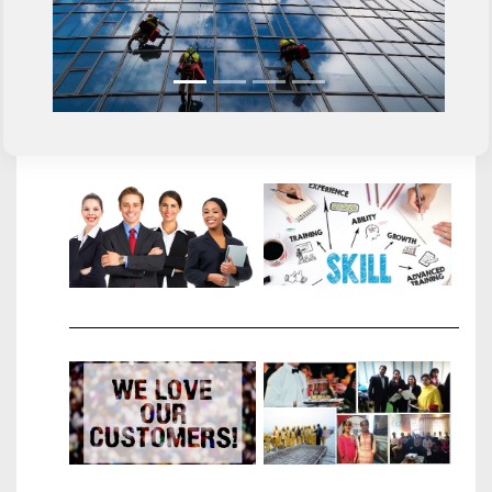
TRADES
WE
RECRUIT
VIEW
OUR