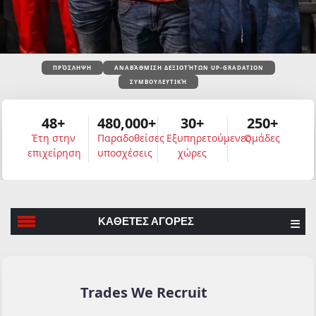
ΠΡΌΣΛΗΨΗ
ΑΝΑΒΆΘΜΙΣΗ ΔΕΞΙΟΤΉΤΩΝ UP-GRADATION
ΣΥΜΒΟΥΛΕΥΤΙΚΉ
48+
480,000+
30+
250+
Έτη στην
Παραδοθείσες
Εξυπηρετούμενες
Ομάδες
επιχείρηση
υποσχέσεις
χώρες
ΚΑΘΕΤΕΣ ΑΓΟΡΕΣ
Trades We Recruit